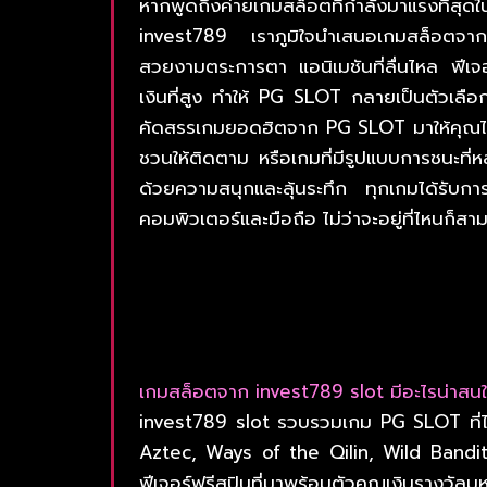
หากพูดถึงค่ายเกมสล็อตที่กำลังมาแรงที่สุด
invest789 เราภูมิใจนำเสนอเกมสล็อตจากค่
สวยงามตระการตา แอนิเมชันที่ลื่นไหล ฟีเจ
เงินที่สูง ทำให้ PG SLOT กลายเป็นตัวเลือก
คัดสรรเกมยอดฮิตจาก PG SLOT มาให้คุณได้สั
ชวนให้ติดตาม หรือเกมที่มีรูปแบบการชนะที่
ด้วยความสนุกและลุ้นระทึก ทุกเกมได้รับการ
คอมพิวเตอร์และมือถือ ไม่ว่าจะอยู่ที่ไหนก็ส
เกมสล็อตจาก invest789 slot มีอะไรน่าสนใ
invest789 slot รวบรวมเกม PG SLOT ที่ได้ร
Aztec, Ways of the Qilin, Wild Bandito 
ฟีเจอร์ฟรีสปินที่มาพร้อมตัวคูณเงินรางวัล