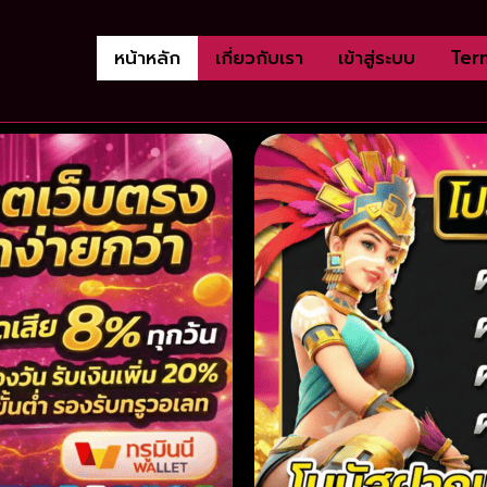
หน้าหลัก
เกี่ยวกับเรา
เข้าสู่ระบบ
Ter