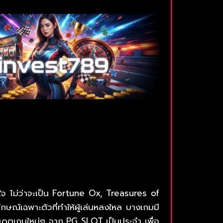
ุใจ ไม่ว่าจะเป็น Fortune Ox, Treasures of
ณ์เฉพาะตัวที่ทำให้ผู้เล่นหลงใหล บางเกมมี
ัปเดตเกมใหม่ๆ จาก PG SLOT เป็นประจำ เพื่อ