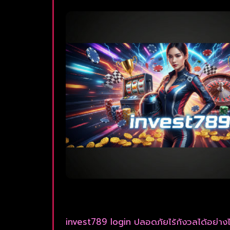
invest789 login ปลอดภัยไร้กังวลได้อย่างไร