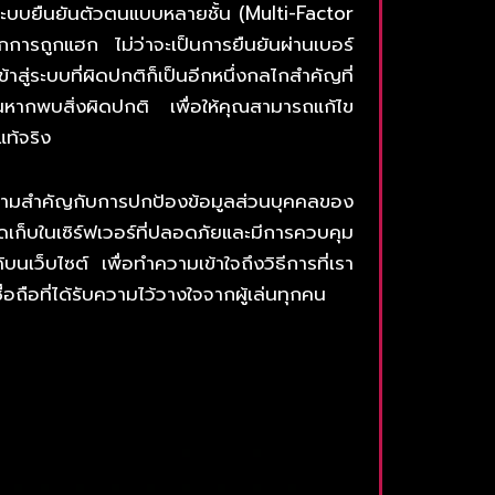
ระบบยืนยันตัวตนแบบหลายชั้น (Multi-Factor
กการถูกแฮก ไม่ว่าจะเป็นการยืนยันผ่านเบอร์
สู่ระบบที่ผิดปกติก็เป็นอีกหนึ่งกลไกสำคัญที่
นหากพบสิ่งผิดปกติ เพื่อให้คุณสามารถแก้ไข
ท้จริง
ความสำคัญกับการปกป้องข้อมูลส่วนบุคคลของ
ดเก็บในเซิร์ฟเวอร์ที่ปลอดภัยและมีการควบคุม
นเว็บไซต์ เพื่อทำความเข้าใจถึงวิธีการที่เรา
ถือที่ได้รับความไว้วางใจจากผู้เล่นทุกคน