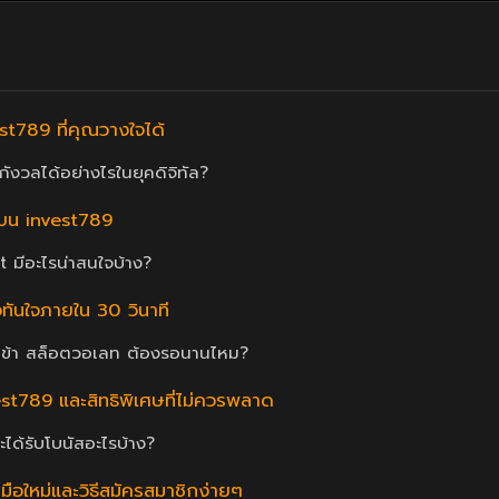
789 ที่คุณวางใจได้
ังวลได้อย่างไรในยุคดิจิทัล?
 บน invest789
 มีอะไรน่าสนใจบ้าง?
ทันใจภายใน 30 วินาที
เข้า สล็อตวอเลท ต้องรอนานไหม?
est789 และสิทธิพิเศษที่ไม่ควรพลาด
ได้รับโบนัสอะไรบ้าง?
ับมือใหม่และวิธีสมัครสมาชิกง่ายๆ