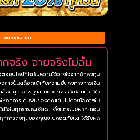
สมัครสมาชิก
ริง จ่ายจริงไม่อั้น
อตออนไลน์ที่ได้รับความไว้วางใจจากนักลงทุน
งการปั่นสล็อตเข้ากับความมั่นคงทางการเงิน
เกมสล็อตคุณภาพสูงจากค่ายดังระดับโลกมาไว้ใน
ให้ทุกการเดิมพันของคุณเต็มไปด้วยโอกาสใน
ส่ใจในทุกรายละเอียด ตั้งแต่ระบบฝาก-ถอน
ว่าทุกการลงทุนของคุณจะปลอดภัยและได้รับผล