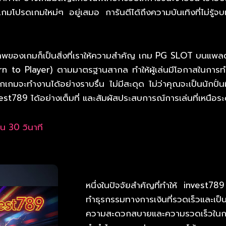
เกมโปรดเกมใหม่ๆ อยู่เสมอ การันตีได้ถึงความบันเทิงที่ไม่รู้จ
องเกมก็เป็นสิ่งที่เราให้ความสำคัญ เกม PG SLOT บนแพลต
urn to Player) ตามมาตรฐานสากล ทำให้ผู้เล่นมีโอกาสในการทำกำ
ุกเกมจะทำงานได้อย่างราบรื่น ไม่มีสะดุด ไม่ว่าคุณจะเป็นนักปั
st789 ได้อย่างเต็มที่ และสัมผัสประสบการณ์การเล่นที่เหนือระด
น 30 วินาที
หนึ่งในปัจจัยสำคัญที่ทำให้ invest7
ทำธุรกรรมทางการเงินที่รวดเร็วและเป็น
ความสะดวกสบายและความรวดเร็วในการ